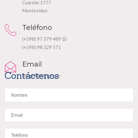
Cuareim 1777
Montevideo
Teléfono
(+598) 97 579 489
(+598) 98 329 571
Email
Contáctenos
sergen@sergen.uy