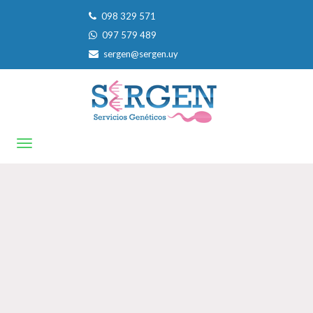
098 329 571
097 579 489
sergen@sergen.uy